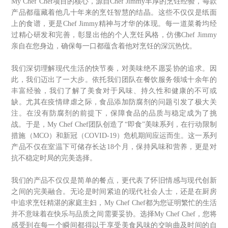
My Chef Chef项目的核心，源自Chef Jimmy丰厚的烹饪经验，每款
产品都蕴藏着他几十年来的烹饪智慧的结晶。这些不仅仅是纸面
上的食谱，更是Chef Jimmy精神与才华的体现。每一道菜肴均经
过精心研发和完善，彰显出他的个人烹饪风格，仿佛Chef Jimmy
亲自在您身边，确保每一口都蕴含着他对烹饪的深沉热忱。
我们深切理解现代生活的快节奏，对美味绝不愿妥协的追求。因
此，我们迈出了一大步。依托我们团队在餐饮服务领域十余年的
丰富经验，我们了解了美食对于风味、持久性和健康的不可或
缺。尤其在疫情肆虐之际，食品添加防腐剂的问题引发了极大关
注。在没有防腐剂的前提下，保障食品的品质与稳定成为了挑
战。于是，My Chef Chef团队创造了“即食”美味系列，在行动限制
措施（MCO）和新冠（COVID-19）危机期间应运而生。这一系列
产品不仅在室温下可储存长达18个月，保持风味和营养，更是对
抗不稳定时局的完美选择。
我们的产品不仅仅是简单的餐点，更代表了怀旧情感与现代创新
之间的完美融合。无论是时间紧迫的现代社会人士，还是在厨房
中追求烹饪精湛的家庭主妇，My Chef Chef都为您证明繁忙的生活
并不意味着在快乐与品质之间需要妥协。选择My Chef Chef，您将
感受到在每一个瞬间都得以于享受美食风味的交响曲及时间的自