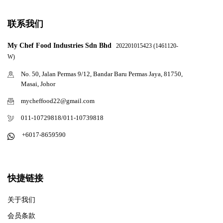
联系我们
My Chef Food Industries Sdn Bhd
202201015423 (1461120-
W)
No. 50, Jalan Permas 9/12, Bandar Baru Permas Jaya, 81750,
Masai, Johor
mycheffood22@gmail.com
011-10729818/011-10739818
+6017-8659590
快捷链接
关于我们
会员条款